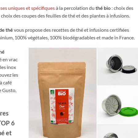
ses uniques et spécifiques
à la percolation du
thé bio
: choix des
 choix des coupes des feuilles de thé et des plantes à infusions.
de thé
vous propose des recettes de thé et infusions certifiées
minium, 100% végétales, 100% biodégradables et made in France.
hé
é en vrac
les inox
ouvez les
à café
e Gusto,
ures
 TOP 6
hé
et