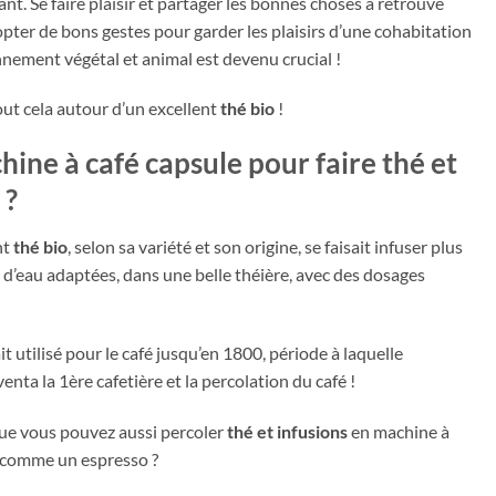
t. Se faire plaisir et partager les bonnes choses a retrouvé
opter de bons gestes pour garder les plaisirs d’une cohabitation
nnement végétal et animal est devenu crucial !
t cela autour d’un excellent
thé bio
!
hine à café capsule
pour faire
thé et
 ?
nt
thé bio
, selon sa variété et son origine, se faisait infuser plus
d’eau adaptées, dans une belle théière, avec des dosages
it utilisé pour le café jusqu’en 1800, période à laquelle
enta la 1ère cafetière et la percolation du café !
ue vous pouvez aussi percoler
thé et infusions
en machine à
comme un espresso ?