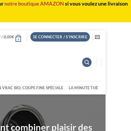
ur
notre boutique AMAZON
si vous voulez une livraison
r /
0,00
€
SE CONNECTER / S’INSCRIRE
0
N VRAC BIO, COUPE FINE SPÉCIALE
LA MINUTE THÉ
t combiner plaisir des