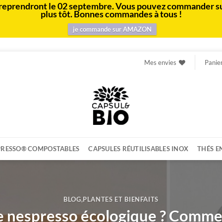
e et reprendront le 02 septembre. Vous pouvez commander s
plus tôt. Bonnes commandes à tous !
je commande sur AMAZON
Mes envies
Panie
PRESSO® COMPOSTABLES
CAPSULES RÉUTILISABLES INOX
THÉS E
BLOG
,
PLANTES ET BIENFAITS
le nespresso écologique ? Commen