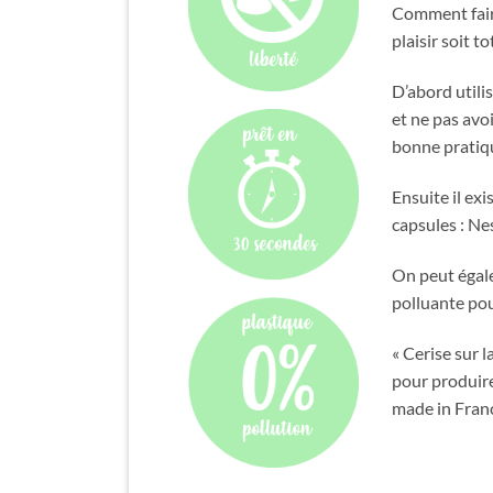
Comment faire
plaisir soit t
D’abord utilis
et ne pas avoi
bonne pratiq
Ensuite il ex
capsules : N
On peut égale
polluante pou
« Cerise sur 
pour produir
made in Franc