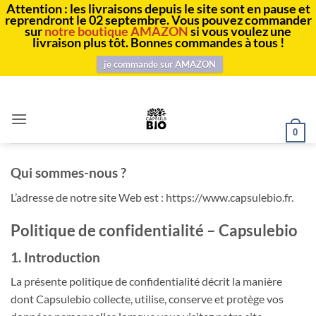
Attention : les livraisons depuis le site sont en pause et
reprendront le 02 septembre. Vous pouvez commander
sur
notre boutique AMAZON
si vous voulez une
livraison plus tôt. Bonnes commandes à tous !
je commande sur AMAZON
Passer
au
contenu
0
Qui sommes-nous ?
L’adresse de notre site Web est : https://www.capsulebio.fr.
Politique de confidentialité – Capsulebio
1. Introduction
La présente politique de confidentialité décrit la manière
dont Capsulebio collecte, utilise, conserve et protège vos