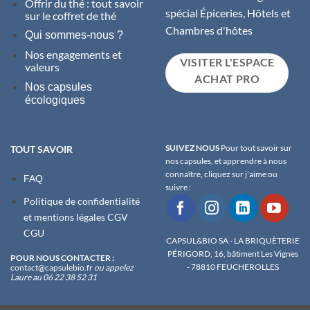
Offrir du thé : tout savoir
spécial Épiceries, Hôtels et
sur le coffret de thé
Chambres d'hôtes
Qui sommes-nous ?
Nos engagements et
VISITER L'ESPACE
valeurs
ACHAT PRO
Nos capsules
écologiques
SUIVEZ NOUS
Pour tout savoir sur
TOUT SAVOIR
nos capsules, et apprendre à nous
connaître, cliquez sur j'aime ou
FAQ
suivre :
Politique de confidentialité
et m
entions légales
CGV
CGU
CAPSUL&BIO SA - LA BRIQUÈTERIE
PÉRIGORD, 16, bâtiment Les Vignes
POUR NOUS CONTACTER :
- 78810 FEUCHEROLLES
contact@capsulebio.fr
ou appelez
Laure au 06 22 38 52 31