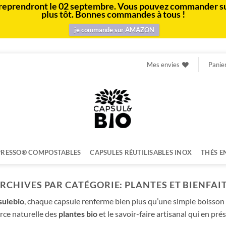
e et reprendront le 02 septembre. Vous pouvez commander s
plus tôt. Bonnes commandes à tous !
je commande sur AMAZON
Mes envies
Panie
PRESSO® COMPOSTABLES
CAPSULES RÉUTILISABLES INOX
THÉS E
RCHIVES PAR CATÉGORIE:
PLANTES ET BIENFAI
sulebio
, chaque capsule renferme bien plus qu’une simple boisson
orce naturelle des
plantes bio
et le savoir-faire artisanal qui en prés