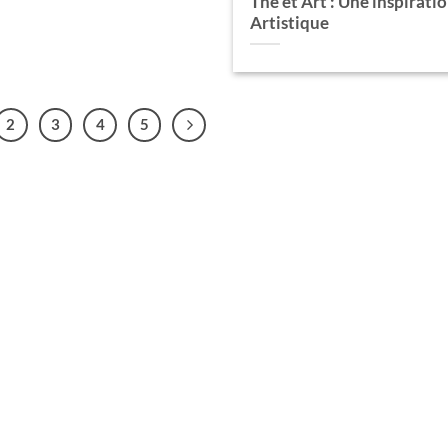
Thé et Art : Une inspirati
Artistique
2
3
4
5