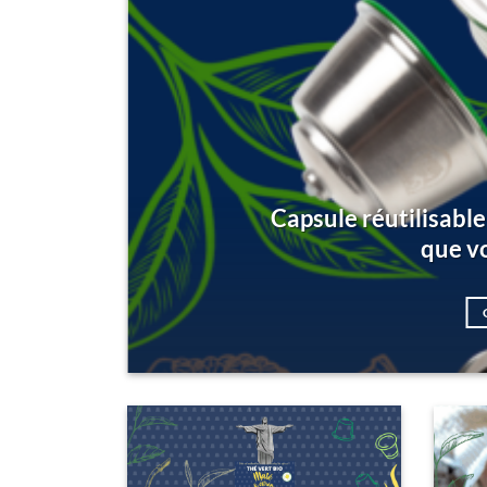
Capsule réutilisable
que v