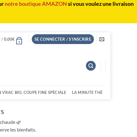
ur
notre boutique AMAZON
si vous voulez une livraison
r /
0,00
€
SE CONNECTER / S’INSCRIRE
0
N VRAC BIO, COUPE FINE SPÉCIALE
LA MINUTE THÉ
TS
 chaude 🌿
erve les bienfaits.