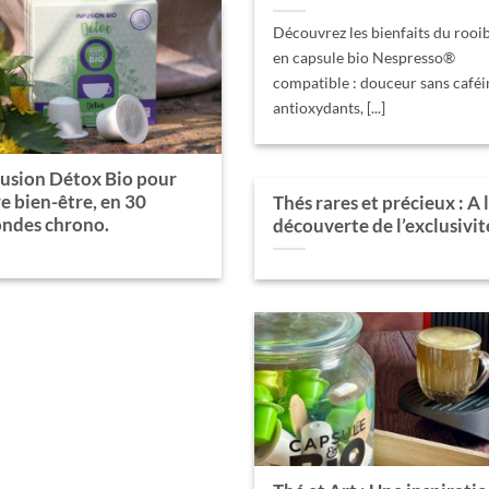
Découvrez les bienfaits du rooi
en capsule bio Nespresso®
compatible : douceur sans caféi
antioxydants, [...]
fusion Détox Bio pour
e bien-être, en 30
Thés rares et précieux : A 
ondes chrono.
découverte de l’exclusivit