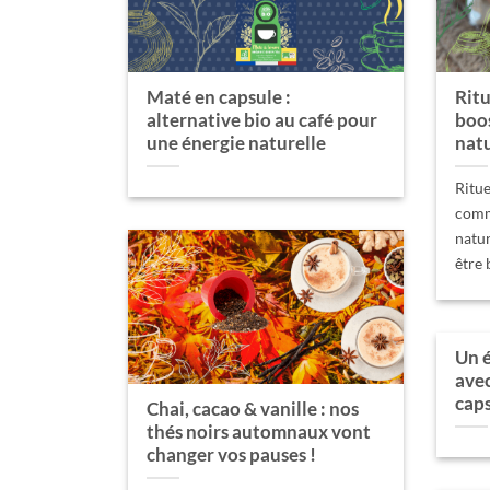
Maté en capsule :
Ritu
alternative bio au café pour
boo
une énergie naturelle
nat
Ritue
comm
natur
être b
Un é
avec
caps
Chai, cacao & vanille : nos
thés noirs automnaux vont
changer vos pauses !