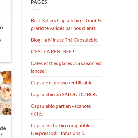
PAGES
Best-Sellers Capsulebio – Goût &
io
praticité validés par nos clients
Blog : la Minute Thé Capsulebio
e
C’EST LA RENTREE !!
Cafés et thés glacés : La saison est
lancée !
Capsule espresso réutilisable
Capsulebio au SALON DU BON
Capsulebio part en vacances
d’été…
Capsules thé bio compatibles
 de
Nespresso® | Infusions &
 ?