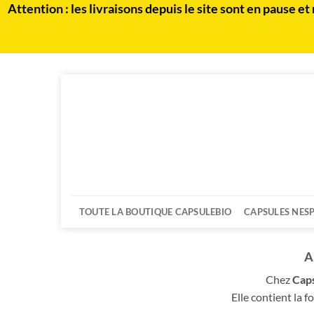
Attention : les livraisons depuis le site sont en paus
Passer
au
contenu
TOUTE LA BOUTIQUE CAPSULEBIO
CAPSULES NES
A
Chez
Cap
Elle contient la f