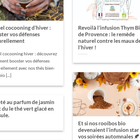
el cocooning d’hiver :
Revoilà l’infusion Thym B
ster vos défenses
de Provence : le remède
urellement
naturel contre les maux d
l’hiver !
l cocooning hiver : découvrez
ent booster vos défenses
ellement avec nos thés bien-
io [...]
té au parfum de jasmin
 du le thé vert glacé en
ule.
Et si nos rooibos bio
devenaient l’infusion star
vos soirées automnales 🍂