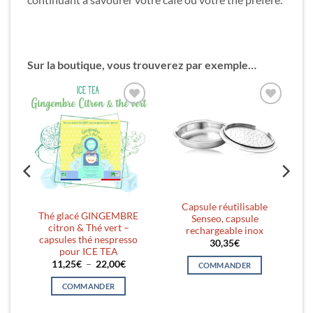
Sur la boutique, vous trouverez par exemple…
er
Ajouter
Ajouter
ste
à la liste
à la liste
es
d’envies
d’envies
Capsule réutilisable
0
Thé glacé GINGEMBRE
Senseo, capsule
citron & Thé vert –
rechargeable inox
capsules thé nespresso
30,35
€
o®
pour ICE TEA
Plage
11,25
€
–
22,00
€
COMMANDER
de
prix :
COMMANDER
11,25€
à
Ce
22,00€