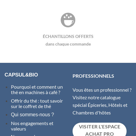
ÉCHANTILLONS OFFERTS
dans chaque commande
CAPSUL&BIO
PROFESSIONNELS
Pourquoi et comment un
Vous êtes un professionnel ?
thé en machines à café ?
Visitez notre catalogue
Offrir du thé : tout savoir
spécial Épiceries, Hôtels et
sur le coffret de thé
Chambres d'hôtes
Qui sommes-nous ?
Nos engagements et
VISITER L'ESPACE
valeurs
ACHAT PRO