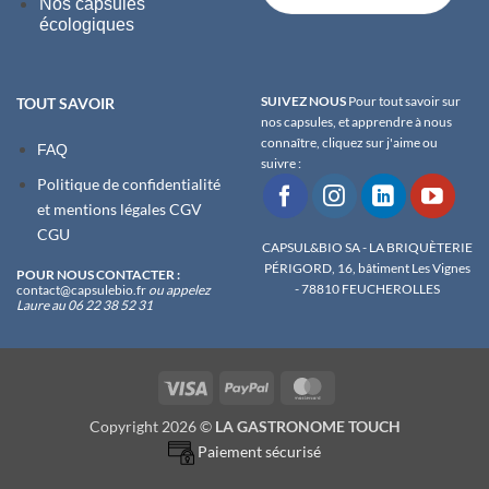
Nos capsules
écologiques
SUIVEZ NOUS
Pour tout savoir sur
TOUT SAVOIR
nos capsules, et apprendre à nous
connaître, cliquez sur j'aime ou
FAQ
suivre :
Politique de confidentialité
et m
entions légales
CGV
CGU
CAPSUL&BIO SA - LA BRIQUÈTERIE
PÉRIGORD, 16, bâtiment Les Vignes
POUR NOUS CONTACTER :
- 78810 FEUCHEROLLES
contact@capsulebio.fr
ou appelez
Laure au 06 22 38 52 31
Visa
PayPal
MasterCard
Copyright 2026 ©
LA GASTRONOME TOUCH
Paiement sécurisé