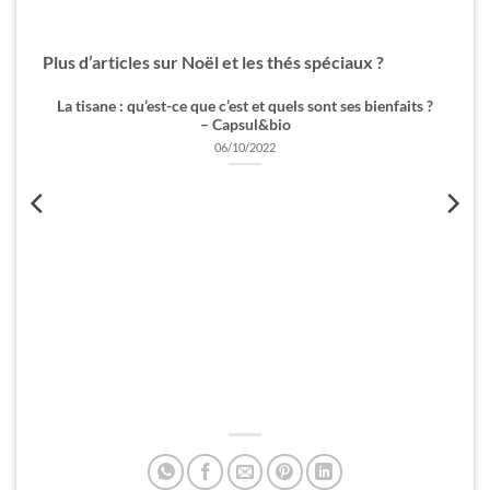
produit
a
plusieurs
Plus d’articles sur Noël et les thés spéciaux ?
variations.
Les
La tisane : qu’est-ce que c’est et quels sont ses bienfaits ?
options
– Capsul&bio
peuvent
06/10/2022
être
choisies
sur
la
page
du
produit