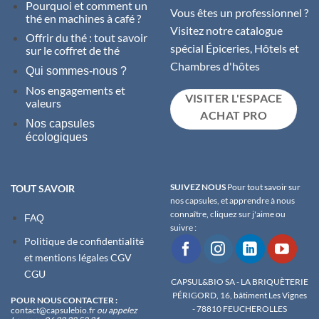
Pourquoi et comment un
Vous êtes un professionnel ?
thé en machines à café ?
Visitez notre catalogue
Offrir du thé : tout savoir
spécial Épiceries, Hôtels et
sur le coffret de thé
Chambres d'hôtes
Qui sommes-nous ?
Nos engagements et
VISITER L'ESPACE
valeurs
ACHAT PRO
Nos capsules
écologiques
SUIVEZ NOUS
Pour tout savoir sur
TOUT SAVOIR
nos capsules, et apprendre à nous
connaître, cliquez sur j'aime ou
FAQ
suivre :
Politique de confidentialité
et m
entions légales
CGV
CGU
CAPSUL&BIO SA - LA BRIQUÈTERIE
PÉRIGORD, 16, bâtiment Les Vignes
POUR NOUS CONTACTER :
- 78810 FEUCHEROLLES
contact@capsulebio.fr
ou appelez