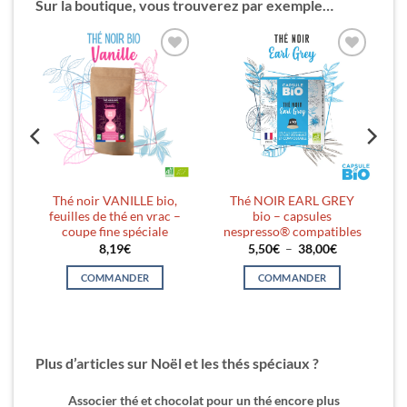
Sur la boutique, vous trouverez par exemple…
er
Ajouter
Ajouter
ste
à la liste
à la liste
es
d’envies
d’envies
Thé noir VANILLE bio,
Thé NOIR EARL GREY
à
feuilles de thé en vrac –
bio – capsules
coupe fine spéciale
nespresso® compatibles
Plage
8,19
€
5,50
€
–
38,00
€
de
prix :
COMMANDER
COMMANDER
5,50€
à
Ce
38,00€
produit
a
plusieurs
Plus d’articles sur Noël et les thés spéciaux ?
variations.
Les
Associer thé et chocolat pour un thé encore plus