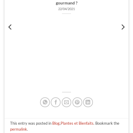
options
gourmand ?
peuvent
22/04/2021
être
choisies
sur
la
page
du
produit
This entry was posted in
Blog
,
Plantes et Bienfaits
. Bookmark the
permalink
.