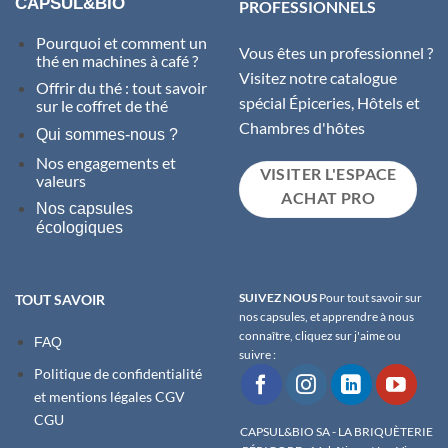
CAPSUL&BIO
PROFESSIONNELS
Pourquoi et comment un
Vous êtes un professionnel ?
thé en machines à café ?
Visitez notre catalogue
Offrir du thé : tout savoir
spécial Épiceries, Hôtels et
sur le coffret de thé
Chambres d'hôtes
Qui sommes-nous ?
Nos engagements et
VISITER L'ESPACE
valeurs
ACHAT PRO
Nos capsules
écologiques
SUIVEZ NOUS
Pour tout savoir sur
TOUT SAVOIR
nos capsules, et apprendre à nous
connaître, cliquez sur j'aime ou
FAQ
suivre :
Politique de confidentialité
et m
entions légales
CGV
CGU
CAPSUL&BIO SA - LA BRIQUÈTERIE