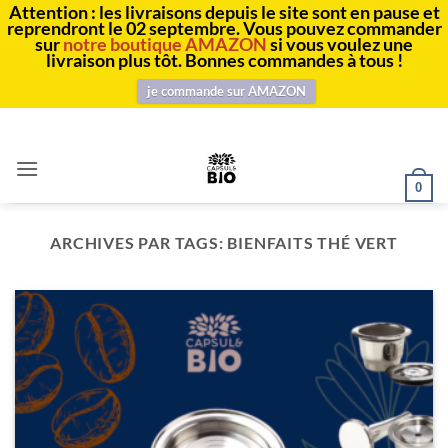
Attention : les livraisons depuis le site sont en pause et
reprendront le 02 septembre. Vous pouvez commander
sur
notre boutique AMAZON
si vous voulez une
livraison plus tôt. Bonnes commandes à tous !
je commande sur AMAZON
Passer
au
contenu
0
ARCHIVES PAR TAGS:
BIENFAITS THÉ VERT