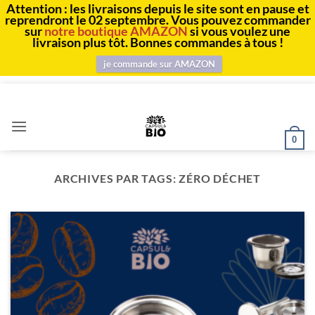
Attention : les livraisons depuis le site sont en pause et
reprendront le 02 septembre. Vous pouvez commander
sur
notre boutique AMAZON
si vous voulez une
livraison plus tôt. Bonnes commandes à tous !
je commande sur AMAZON
Passer
au
contenu
0
ARCHIVES PAR TAGS:
ZÉRO DÉCHET