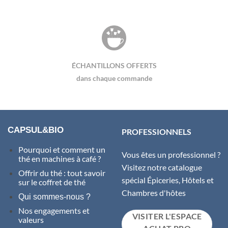
ÉCHANTILLONS OFFERTS
dans chaque commande
CAPSUL&BIO
PROFESSIONNELS
Pourquoi et comment un
Vous êtes un professionnel ?
thé en machines à café ?
Visitez notre catalogue
Offrir du thé : tout savoir
spécial Épiceries, Hôtels et
sur le coffret de thé
Chambres d'hôtes
Qui sommes-nous ?
Nos engagements et
VISITER L'ESPACE
valeurs