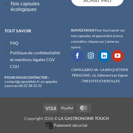
ACHAT PRO
Nos capsules
écologiques
SUIVEZ NOUS
Pour tout savoir sur
TOUT SAVOIR
nos capsules, et apprendre à nous
connaître, cliquez sur j'aime ou
FAQ
suivre :
Politique de confidentialité
et m
entions légales
CGV
CGU
CAPSUL&BIO SA - LA BRIQUÈTERIE
PÉRIGORD, 16, bâtiment Les Vignes
POUR NOUS CONTACTER :
- 78810 FEUCHEROLLES
contact@capsulebio.fr
ou appelez
Laure au 06 22 38 52 31
Visa
PayPal
MasterCard
Copyright 2026 ©
LA GASTRONOME TOUCH
Paiement sécurisé