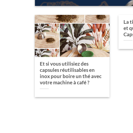
La t
et q
Cap
Et si vous utilisiez des
capsules réutilisables en
inox pour boire un thé avec
votre machine à café ?