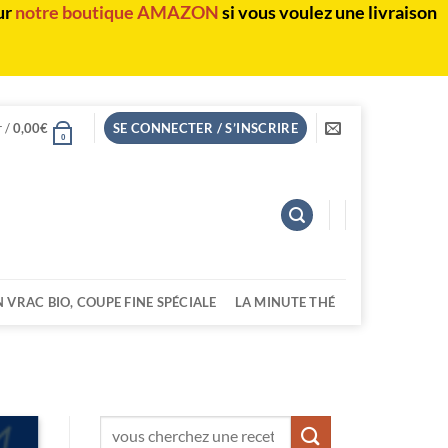
ur
notre boutique AMAZON
si vous voulez une livraison
r /
0,00
€
SE CONNECTER / S’INSCRIRE
0
N VRAC BIO, COUPE FINE SPÉCIALE
LA MINUTE THÉ