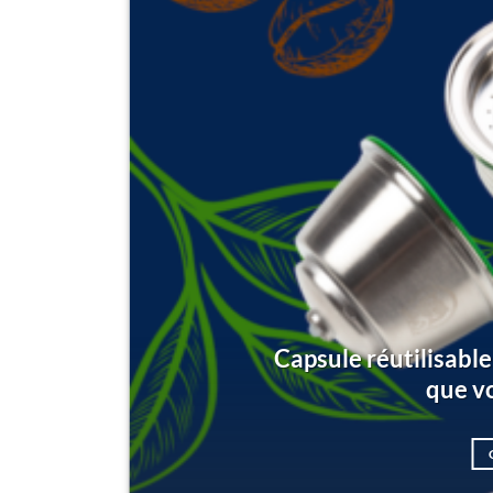
Capsule réutilisable
que v