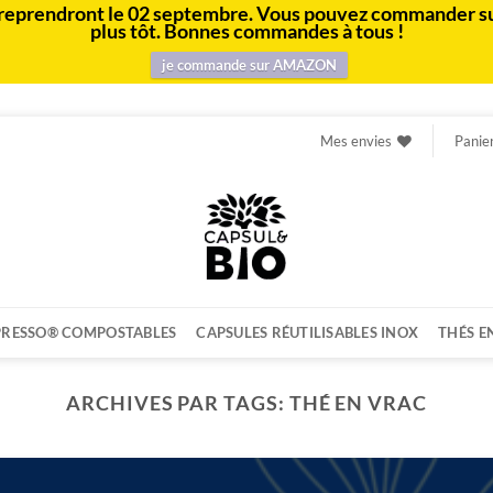
e et reprendront le 02 septembre. Vous pouvez commander s
plus tôt. Bonnes commandes à tous !
je commande sur AMAZON
Mes envies
Panie
PRESSO® COMPOSTABLES
CAPSULES RÉUTILISABLES INOX
THÉS E
ARCHIVES PAR TAGS:
THÉ EN VRAC