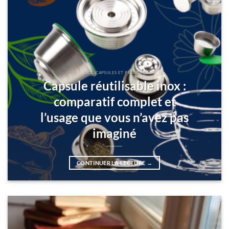
BLOG CAPSULES ET PRATICITÉ
Capsule réutilisable inox :
comparatif complet et
l’usage que vous n’avez pas
imaginé
CONTINUER LA LECTURE
→