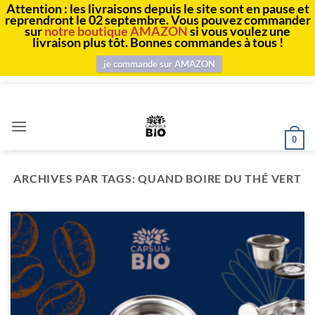
Attention : les livraisons depuis le site sont en pause et
reprendront le 02 septembre. Vous pouvez commander
sur
notre boutique AMAZON
si vous voulez une
livraison plus tôt. Bonnes commandes à tous !
je commande sur AMAZON
Passer
au
contenu
0
ARCHIVES PAR TAGS:
QUAND BOIRE DU THÉ VERT