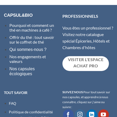
CAPSUL&BIO
PROFESSIONNELS
Pourquoi et comment un
Vous êtes un professionnel ?
thé en machines à café ?
Visitez notre catalogue
Offrir du thé : tout savoir
spécial Épiceries, Hôtels et
sur le coffret de thé
Chambres d'hôtes
Qui sommes-nous ?
Nos engagements et
VISITER L'ESPACE
valeurs
ACHAT PRO
Nos capsules
écologiques
SUIVEZ NOUS
Pour tout savoir sur
TOUT SAVOIR
nos capsules, et apprendre à nous
connaître, cliquez sur j'aime ou
FAQ
suivre :
Politique de confidentialité