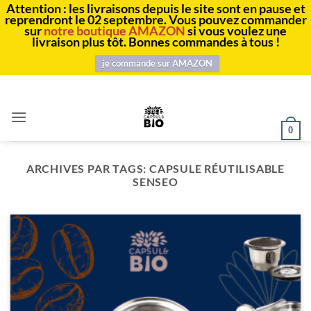
Attention : les livraisons depuis le site sont en pause et
reprendront le 02 septembre. Vous pouvez commander
sur
notre boutique AMAZON
si vous voulez une
livraison plus tôt. Bonnes commandes à tous !
je commande sur AMAZON
Passer
au
contenu
0
ARCHIVES PAR TAGS:
CAPSULE RÉUTILISABLE
SENSEO