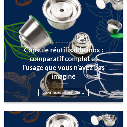
BLOG CAPSULES ET PRATICITÉ
Capsule réutilisable inox :
comparatif complet et
l’usage que vous n’avez pas
imaginé
CONTINUER LA LECTURE
→