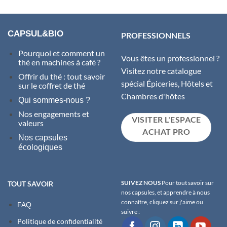
CAPSUL&BIO
PROFESSIONNELS
Pourquoi et comment un
Vous êtes un professionnel ?
thé en machines à café ?
Visitez notre catalogue
Offrir du thé : tout savoir
spécial Épiceries, Hôtels et
sur le coffret de thé
Chambres d'hôtes
Qui sommes-nous ?
Nos engagements et
VISITER L'ESPACE
valeurs
ACHAT PRO
Nos capsules
écologiques
SUIVEZ NOUS
Pour tout savoir sur
TOUT SAVOIR
nos capsules, et apprendre à nous
connaître, cliquez sur j'aime ou
FAQ
suivre :
Politique de confidentialité