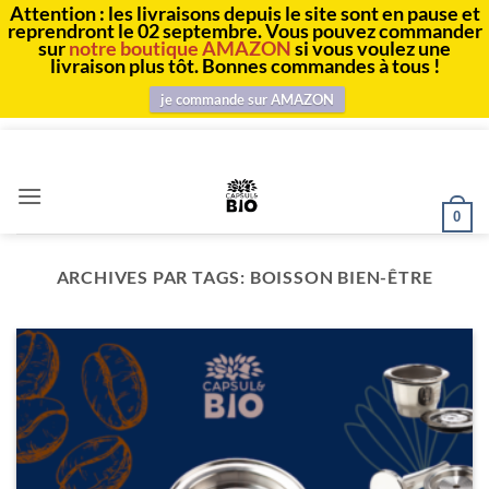
Attention : les livraisons depuis le site sont en pause et
reprendront le 02 septembre. Vous pouvez commander
sur
notre boutique AMAZON
si vous voulez une
livraison plus tôt. Bonnes commandes à tous !
je commande sur AMAZON
Passer
au
contenu
0
ARCHIVES PAR TAGS:
BOISSON BIEN-ÊTRE