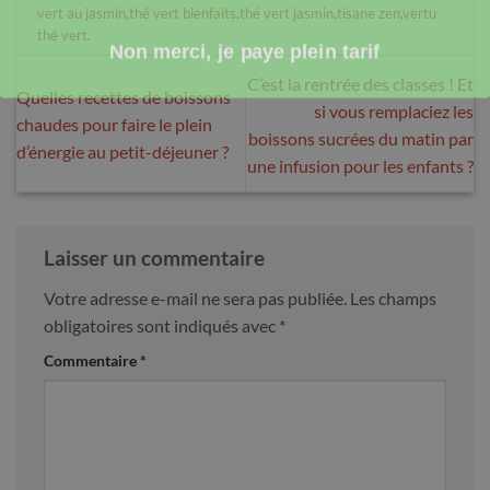
vert au jasmin
,
thé vert bienfaits
,
thé vert jasmin
,
tisane zen
,
vertu
Non merci, je paye plein tarif
thé vert
.
C’est la rentrée des classes ! Et
Quelles recettes de boissons
si vous remplaciez les
chaudes pour faire le plein
boissons sucrées du matin par
d’énergie au petit-déjeuner ?
une infusion pour les enfants ?
Laisser un commentaire
Votre adresse e-mail ne sera pas publiée.
Les champs
obligatoires sont indiqués avec
*
Commentaire
*