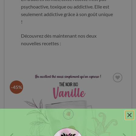
psychoactive, toxique ou addictive. Elle est
seulement addictive grâce à son goût unique
!
Découvrez dès maintenant nos deux
nouvelles recettes :
-45%
er
Ajouter
ste
à la liste
es
d’envies