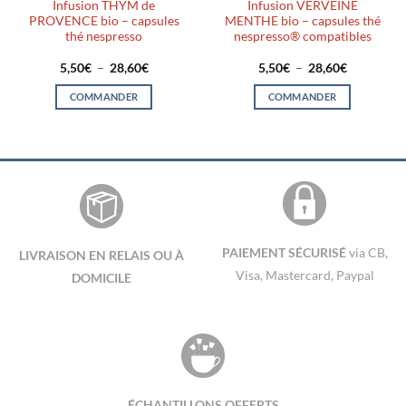
Infusion THYM de
Infusion VERVEINE
PROVENCE bio – capsules
MENTHE bio – capsules thé
thé nespresso
nespresso® compatibles
Plage
Plage
5,50
€
–
28,60
€
5,50
€
–
28,60
€
de
de
prix :
prix :
COMMANDER
COMMANDER
5,50€
5,50€
à
à
Ce
Ce
28,60€
28,60€
produit
produit
a
a
plusieurs
plusieurs
variations.
variations.
Les
Les
options
options
peuvent
peuvent
PAIEMENT SÉCURISÉ
via CB,
LIVRAISON EN RELAIS OU À
être
être
Visa, Mastercard, Paypal
DOMICILE
choisies
choisies
sur
sur
la
la
page
page
du
du
produit
produit
ÉCHANTILLONS OFFERTS