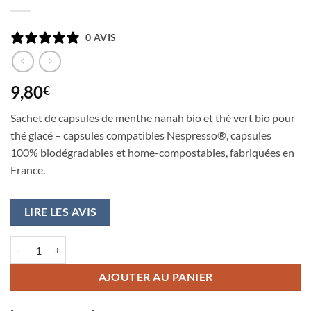
0 AVIS
9,80
€
Sachet de capsules de menthe nanah bio et thé vert bio pour
thé glacé – capsules compatibles Nespresso®, capsules
100% biodégradables et home-compostables, fabriquées en
France.
LIRE LES AVIS
quantité de Thé glacé MENTHE et thé vert bio - capsules thé nespress
AJOUTER AU PANIER