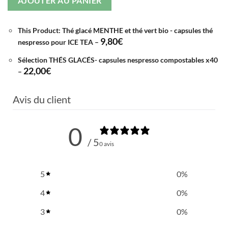
AJOUTER AU PANIER
This Product: Thé glacé MENTHE et thé vert bio - capsules thé
9,80
€
nespresso pour ICE TEA
–
Sélection THÉS GLACÉS- capsules nespresso compostables x40
22,00
€
–
Avis du client
0
/ 5
0 avis
5
0
%
4
0
%
3
0
%