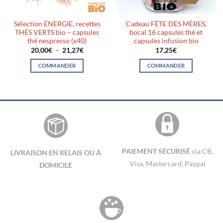
Sélection ÉNERGIE, recettes
Cadeau FÊTE DES MÈRES,
THÉS VERTS bio – capsules
bocal 16 capsules thé et
thé nespresso (x40)
capsules infusion bio
Plage
20,00
€
–
21,27
€
17,25
€
de
prix :
COMMANDER
COMMANDER
20,00€
à
Ce
21,27€
produit
a
plusieurs
variations.
Les
options
peuvent
PAIEMENT SÉCURISÉ
via CB,
LIVRAISON EN RELAIS OU À
être
Visa, Mastercard, Paypal
DOMICILE
choisies
sur
la
page
du