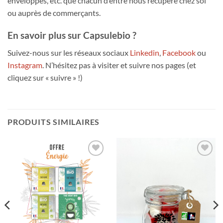
enveloppes, etc. que chacun d’entre nous récupère chez soi
ou auprès de commerçants.
En savoir plus sur Capsulebio ?
Suivez-nous sur les réseaux sociaux
Linkedin
,
Facebook
ou
Instagram
. N’hésitez pas à visiter et suivre nos pages (et
cliquez sur « suivre » !)
PRODUITS SIMILAIRES
Ajouter
Ajouter
à la liste
à la liste
d’envies
d’envies