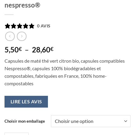
nespresso®
0 AVIS
Plage
5,50
–
28,60
€
€
de
Capsules de maté thé vert citron bio, capsules compatibles
prix :
Nespresso®, capsules 100% biodégradables et
5,50€
compostables, fabriquées en France, 100% home-
à
compostables
28,60€
LIRE LES AVIS
Choisir mon emballage