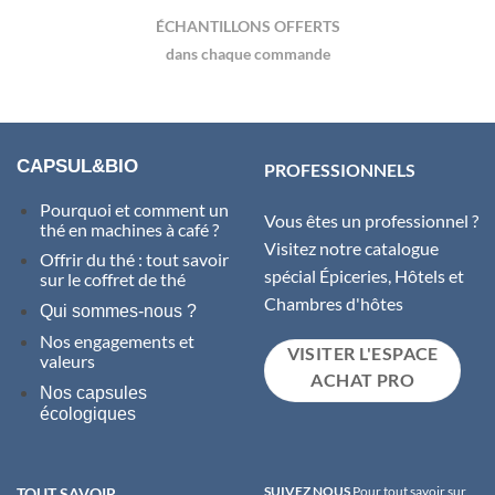
produit
ÉCHANTILLONS OFFERTS
dans chaque commande
CAPSUL&BIO
PROFESSIONNELS
Pourquoi et comment un
Vous êtes un professionnel ?
thé en machines à café ?
Visitez notre catalogue
Offrir du thé : tout savoir
spécial Épiceries, Hôtels et
sur le coffret de thé
Chambres d'hôtes
Qui sommes-nous ?
Nos engagements et
VISITER L'ESPACE
valeurs
ACHAT PRO
Nos capsules
écologiques
SUIVEZ NOUS
Pour tout savoir sur
TOUT SAVOIR