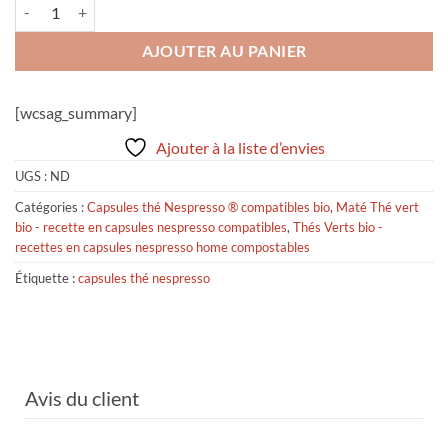
quantité de MATÉ Thé vert citron bio - capsules thé nespresso®
AJOUTER AU PANIER
[wcsag_summary]
Ajouter à la liste d’envies
UGS :
ND
Catégories :
Capsules thé Nespresso ® compatibles bio
,
Maté Thé vert
bio - recette en capsules nespresso compatibles
,
Thés Verts bio -
recettes en capsules nespresso home compostables
Étiquette :
capsules thé nespresso
Avis du client