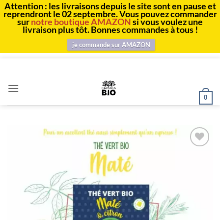
Attention : les livraisons depuis le site sont en pause et
reprendront le 02 septembre. Vous pouvez commander
sur
notre boutique AMAZON
si vous voulez une
livraison plus tôt. Bonnes commandes à tous !
je commande sur AMAZON
Passer
au
contenu
0
Ajouter
à la
liste
d’envies