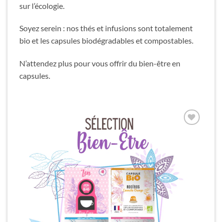
sur l’écologie.
Soyez serein : nos thés et infusions sont totalement
bio et les capsules biodégradables et compostables.
N’attendez plus pour vous offrir du bien-être en
capsules.
outer
Ajouter
a liste
à la liste
envies
d’envies