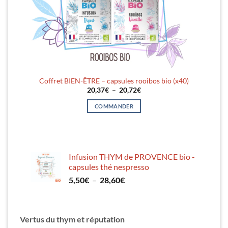
é
Coffret BIEN-ÊTRE – capsules rooibos bio (x40)
Plage
20,37
€
–
20,72
€
de
prix :
COMMANDER
20,37€
à
Ce
20,72€
produit
a
plusieurs
Infusion THYM de PROVENCE bio -
variations.
capsules thé nespresso
Les
Plage
5,50
€
–
28,60
€
options
de
peuvent
prix :
être
5,50€
choisies
Vertus du thym et réputation
à
sur