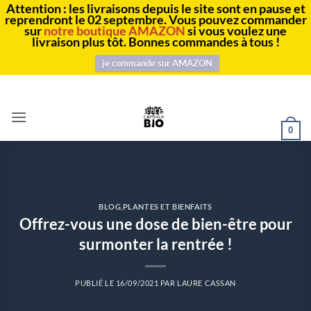
Attention : les livraisons depuis le site sont en pause et
reprendront le 02 septembre. Vous pouvez commander
sur
notre boutique AMAZON
si vous voulez une
livraison plus tôt. Bonnes commandes à tous !
je commande sur AMAZON
Passer
au
contenu
0
BLOG
,
PLANTES ET BIENFAITS
Offrez-vous une dose de bien-être pour
surmonter la rentrée !
PUBLIÉ LE
16/09/2021
PAR
LAURE CASSAN