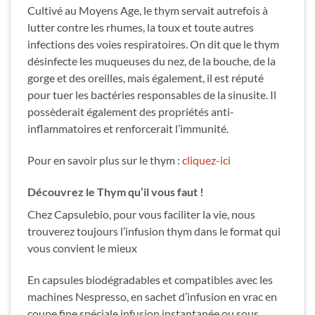
28,60€
Cultivé au Moyens Age, le thym servait autrefois à
la
page
lutter contre les rhumes, la toux et toute autres
du
infections des voies respiratoires. On dit que le thym
produit
désinfecte les muqueuses du nez, de la bouche, de la
gorge et des oreilles, mais également, il est réputé
pour tuer les bactéries responsables de la sinusite. Il
possèderait également des propriétés anti-
inflammatoires et renforcerait l’immunité.
Pour en savoir plus sur le thym :
cliquez-ici
Découvrez le Thym qu’il vous faut !
Chez Capsulebio, pour vous faciliter la vie, nous
trouverez toujours l’infusion thym dans le format qui
vous convient le mieux
En capsules biodégradables et compatibles avec les
machines Nespresso, en sachet d’infusion en vrac en
coupe fine spéciale infusion instantanée ou sous