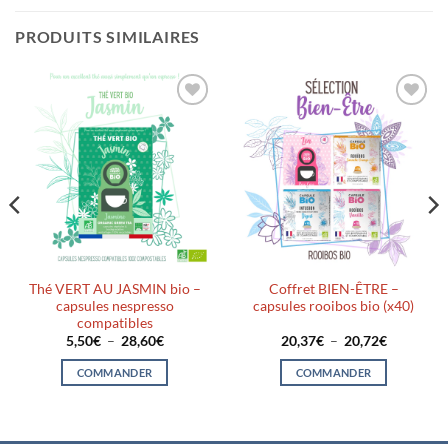
PRODUITS SIMILAIRES
Ajouter
Ajouter
à la liste
à la liste
d’envies
d’envies
Thé VERT AU JASMIN bio –
Coffret BIEN-ÊTRE –
capsules nespresso
capsules rooibos bio (x40)
compatibles
Plage
Plage
5,50
€
–
28,60
€
20,37
€
–
20,72
€
de
de
prix :
prix :
COMMANDER
COMMANDER
5,50€
20,37€
à
à
Ce
Ce
28,60€
20,72€
produit
produit
a
a