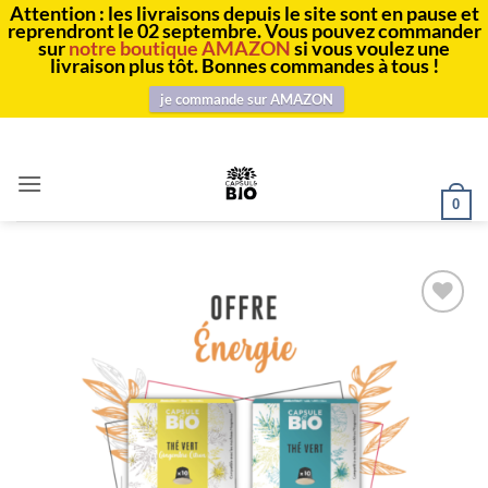
Attention : les livraisons depuis le site sont en pause et
reprendront le 02 septembre. Vous pouvez commander
sur
notre boutique AMAZON
si vous voulez une
livraison plus tôt. Bonnes commandes à tous !
je commande sur AMAZON
Passer
au
contenu
0
Ajouter
à la
liste
d’envies