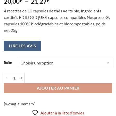
Plage
20,00
–
21,27
€
€
de
4 recettes de 10 capsules de
thés verts bio, i
ngrédients
prix :
certifiés BIOLOGIQUES, capsules compatibles Nespresso®,
20,00€
capsules 100% biodégradables et biocompostables, poids
à
net 25g
21,27€
LIRE LES AVIS
Boîte
quantité de Sélection ÉNERGIE, recettes THÉS VERTS bio - capsules th
AJOUTER AU PANIER
[wcsag_summary]
Ajouter à la liste d’envies