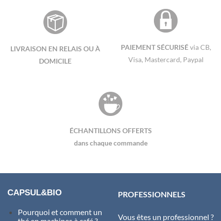
plusieurs
plusieurs
variations.
variations.
Les
Les
options
options
peuvent
peuvent
PAIEMENT SÉCURISÉ
via CB,
LIVRAISON EN RELAIS OU À
être
être
Visa, Mastercard, Paypal
DOMICILE
choisies
choisies
sur
sur
la
la
page
page
du
du
produit
produit
ÉCHANTILLONS OFFERTS
dans chaque commande
CAPSUL&BIO
PROFESSIONNELS
Pourquoi et comment un
Vous êtes un professionnel ?
thé en machines à café ?