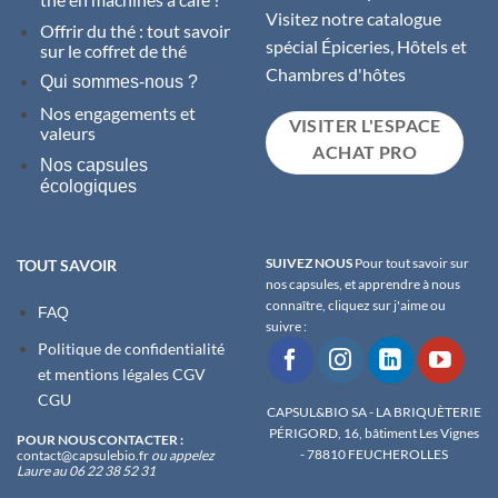
Visitez notre catalogue
Offrir du thé : tout savoir
spécial Épiceries, Hôtels et
sur le coffret de thé
Chambres d'hôtes
Qui sommes-nous ?
Nos engagements et
VISITER L'ESPACE
valeurs
ACHAT PRO
Nos capsules
écologiques
SUIVEZ NOUS
Pour tout savoir sur
TOUT SAVOIR
nos capsules, et apprendre à nous
connaître, cliquez sur j'aime ou
FAQ
suivre :
Politique de confidentialité
et m
entions légales
CGV
CGU
CAPSUL&BIO SA - LA BRIQUÈTERIE
PÉRIGORD, 16, bâtiment Les Vignes
POUR NOUS CONTACTER :
- 78810 FEUCHEROLLES
contact@capsulebio.fr
ou appelez
Laure au 06 22 38 52 31