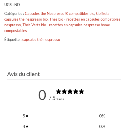
UGS :
ND
Catégories :
Capsules thé Nespresso ® compatibles bio
,
Coffrets
capsules thé nespresso bio
,
Thés bio - recettes en capsules compatibles
nespresso
,
Thés Verts bio - recettes en capsules nespresso home
compostables
Étiquette :
capsules thé nespresso
Avis du client
0
/ 5
0 avis
5
0
%
4
0
%