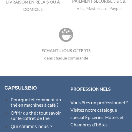
PAIEMENT SÉCURISÉ
via CB,
LIVRAISON EN RELAIS OU À
Visa, Mastercard, Paypal
DOMICILE
ÉCHANTILLONS OFFERTS
dans chaque commande
CAPSUL&BIO
PROFESSIONNELS
Pourquoi et comment un
Vous êtes un professionnel ?
thé en machines à café ?
Visitez notre catalogue
Offrir du thé : tout savoir
spécial Épiceries, Hôtels et
sur le coffret de thé
Chambres d'hôtes
Qui sommes-nous ?