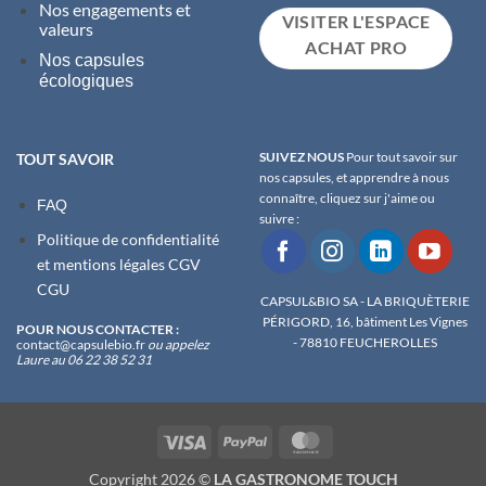
Nos engagements et
VISITER L'ESPACE
valeurs
ACHAT PRO
Nos capsules
écologiques
SUIVEZ NOUS
Pour tout savoir sur
TOUT SAVOIR
nos capsules, et apprendre à nous
connaître, cliquez sur j'aime ou
FAQ
suivre :
Politique de confidentialité
et m
entions légales
CGV
CGU
CAPSUL&BIO SA - LA BRIQUÈTERIE
PÉRIGORD, 16, bâtiment Les Vignes
POUR NOUS CONTACTER :
- 78810 FEUCHEROLLES
contact@capsulebio.fr
ou appelez
Laure au 06 22 38 52 31
Visa
PayPal
MasterCard
Copyright 2026 ©
LA GASTRONOME TOUCH