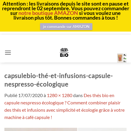
Attention : les livraisons depuis le site sont en pause et
reprendront le 02 septembre. Vous pouvez commander
sur
notre boutique AMAZON
si vous voulez une
livraison plus tôt. Bonnes commandes à tous !
je commande sur AMAZON
Passer
au
contenu
capsulebio-thé-et-infusions-capsule-
nespresso-écologique
Publié
17/07/2020
à
1280 × 1280
dans
Des thés bio en
capsule nespresso écologique ? Comment combiner plaisir
des thés et infusions avec simplicité et écologie grâce à votre
machine à café capsule !