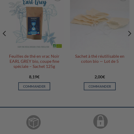
Ajouter
Ajouter
à la liste
à la liste
d’envies
d’envies
Feuilles de thé en vrac Noir
Sachet à thé réutilisable en
EARL GREY bio, coupe fine
coton bio — Lot de 5
spéciale – Sachet 125g
8,19
€
2,00
€
COMMANDER
COMMANDER