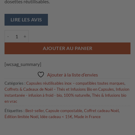
dosettes réutilisables.
LIRE LES AVIS
quantité de THÉ DE NOËL bio, feuilles de thé en vrac - édition limitée -
AJOUTER AU PANIER
[wcsag_summary]
Ajouter à la liste d’envies
Catégories :
Capsules réutilisables inox – compatibles toutes marques
,
Coffrets & Cadeaux de Noël – Thés et Infusions Bio en Capsules
,
Infusion
instantanée - infusion à froid - bio, 100% naturelle
,
Thés & Infusions bio
en vrac
Étiquettes :
Best-seller
,
Capsule compostable
,
Coffret cadeau Noël
,
Édition limitée Noël
,
Idée cadeau < 15€
,
Made in France