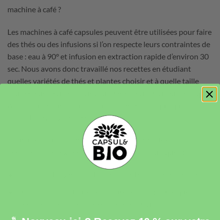
machine à café ?
Les machines à café capsules peuvent être utilisées pour faire
des thés ou des infusions si l
’
on respecte leurs contraintes de
base : eau à 90° et infusion en extraction rapide d
’
environ 30
sec. Nous avons donc travaillé nos recettes en étudiant
quelles variétés de thés et plantes choisir et à quelle taille
couper leurs feuilles pour vous garantir un goût authentique.
Ainsi nous assurons une infusion parfaite en quelques
secondes avec votre machine à café
Pour une infusion parfaite en extraction rapide en
percolation, les expertises Capsul&bio sont uniques :
sélection des variétés de plantes adaptées à la percolation
aromatisations douces et naturelles, bio : parce que la
percolation en machine renforce les goûts