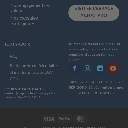
Nos engagements et
VISITER L'ESPACE
valeurs
ACHAT PRO
Nos capsules
écologiques
SUIVEZ NOUS
Pour tout savoir sur
TOUT SAVOIR
nos capsules, et apprendre à nous
connaître, cliquez sur j'aime ou
FAQ
suivre :
Politique de confidentialité
et m
entions légales
CGV
CGU
CAPSUL&BIO SA - LA BRIQUÈTERIE
PÉRIGORD, 16, bâtiment Les Vignes
POUR NOUS CONTACTER :
- 78810 FEUCHEROLLES
contact@capsulebio.fr
ou appelez
Laure au 06 22 38 52 31
Visa
PayPal
MasterCard