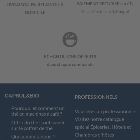
PAIEMENT SÉCURISÉ
via CB,
LIVRAISON EN RELAIS OU À
Visa, Mastercard, Paypal
DOMICILE
ÉCHANTILLONS OFFERTS
dans chaque commande
CAPSUL&BIO
PROFESSIONNELS
Pourquoi et comment un
Vous êtes un professionnel ?
thé en machines à café ?
Visitez notre catalogue
Offrir du thé : tout savoir
spécial Épiceries, Hôtels et
sur le coffret de thé
Chambres d'hôtes
Qui sommes-nous ?