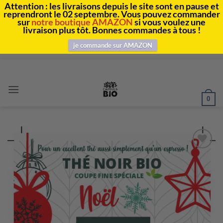
Attention : les livraisons depuis le site sont en pause et
reprendront le 02 septembre. Vous pouvez commander
sur
notre boutique AMAZON
si vous voulez une
livraison plus tôt. Bonnes commandes à tous !
je commande sur AMAZON
Passer
au
contenu
0
Ajouter
à la
liste
d’envies