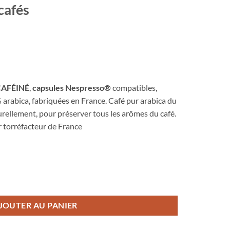
 cafés
ÉCAFÉINÉ
,
capsules Nespresso®
compatibles,
arabica, fabriquées en France. Café pur arabica du
urellement, pour préserver tous les arômes du café.
ur torréfacteur de France
 sans solvant, café torréfié par Pfaff cafés
JOUTER AU PANIER