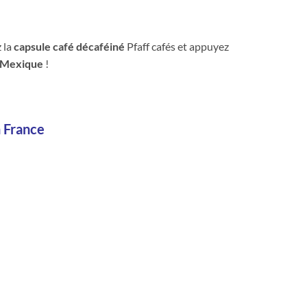
 la
capsule café décaféiné
Pfaff cafés et appuyez
u Mexique
!
n France