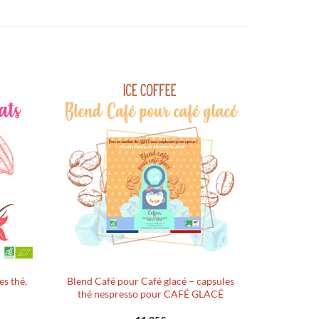
Ajouter
Ajouter
à la liste
à la liste
d’envies
d’envies
s thé,
Blend Café pour Café glacé – capsules
thé nespresso pour CAFÉ GLACÉ