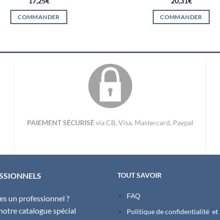
17,25
€
20,31
€
COMMANDER
COMMANDER
PAIEMENT SÉCURISÉ
via CB, Visa, Mastercard, Paypal
SSIONNELS
TOUT SAVOIR
FAQ
es un professionnel ?
 notre catalogue spécial
Politique de confidentialité et