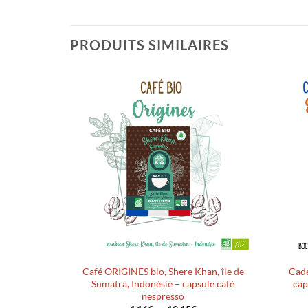
PRODUITS SIMILAIRES
Ajouter
à la liste
d’envies
Café ORIGINES bio, Shere Khan, île de
Cade
Sumatra, Indonésie – capsule café
cap
nespresso