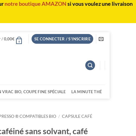
ur
notre boutique AMAZON
si vous voulez une livraison
r /
0,00
€
SE CONNECTER / S’INSCRIRE
0
N VRAC BIO, COUPE FINE SPÉCIALE
LA MINUTE THÉ
PRESSO ® COMPATIBLES BIO
/
CAPSULE CAFÉ
féiné sans solvant, café