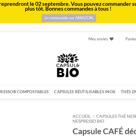
e et reprendront le 02 septembre. Vous pouvez commander s
plus tôt. Bonnes commandes à tous !
je commande sur AMAZON
Mes envies
Panie
PRESSO® COMPOSTABLES
CAPSULES RÉUTILISABLES INOX
THÉS E
ACCUEIL
/
CAPSULES THÉ NES
NESPRESSO BIO
Capsule CAFÉ déca
Ajouter