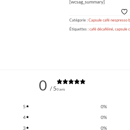
[wcsag_summary]
Catégorie :
Capsule café nespresso b
Étiquettes :
café décaféiné
,
capsule 
0
/ 5
0 avis
5
0
%
4
0
%
3
0
%