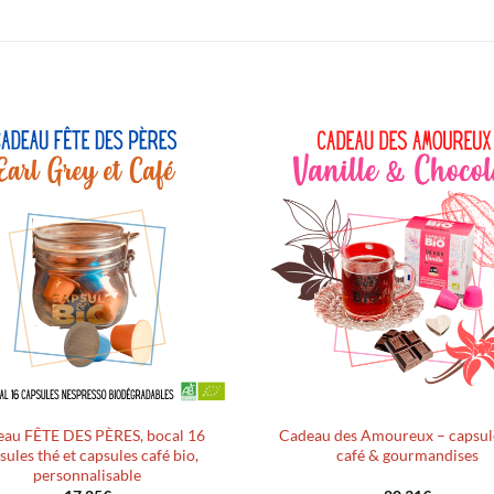
Ajouter
à la liste
d’envies
au FÊTE DES PÈRES, bocal 16
Cadeau des Amoureux – capsule
sules thé et capsules café bio,
café & gourmandises
personnalisable