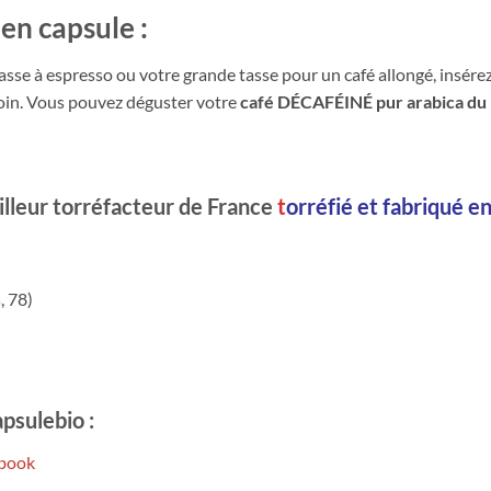
en capsule :
se à espresso ou votre grande tasse pour un café allongé, insérez
soin. Vous pouvez déguster votre
café DÉCAFÉINÉ pur arabica d
illeur torréfacteur de France
t
orréfié et fabriqué e
, 78)
apsulebio :
book