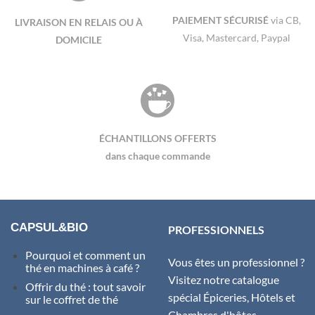
PAIEMENT SÉCURISÉ
via CB,
LIVRAISON EN RELAIS OU À
Visa, Mastercard, Paypal
DOMICILE
ÉCHANTILLONS OFFERTS
dans chaque commande
CAPSUL&BIO
PROFESSIONNELS
Pourquoi et comment un
Vous êtes un professionnel ?
thé en machines à café ?
Visitez notre catalogue
Offrir du thé : tout savoir
spécial Épiceries, Hôtels et
sur le coffret de thé
Chambres d'hôtes