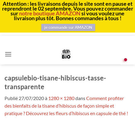
Attention : les livraisons depuis le site sont en pause et
reprendront le 02 septembre. Vous pouvez commander
sur
notre boutique AMAZON
si vous voulez une
livraison plus tôt. Bonnes commandes à tous !
je commande sur AMAZON
Passer
au
contenu
capsulebio-tisane-hibiscus-tasse-
transparente
Publié
27/07/2020
à
1280 × 1280
dans
Comment profiter
des bienfaits de la tisane d’hibiscus de façon simple et
pratique ? Découvrez les fleurs d’hibiscus en capsule de thé !