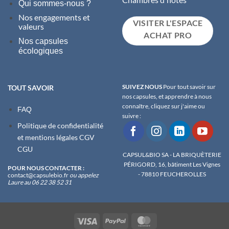
Qui sommes-nous ?
Nos engagements et
VISITER L'ESPACE
valeurs
ACHAT PRO
Nos capsules
écologiques
SUIVEZ NOUS
Pour tout savoir sur
TOUT SAVOIR
nos capsules, et apprendre à nous
connaître, cliquez sur j'aime ou
FAQ
suivre :
Politique de confidentialité
et m
entions légales
CGV
CGU
CAPSUL&BIO SA - LA BRIQUÈTERIE
PÉRIGORD, 16, bâtiment Les Vignes
POUR NOUS CONTACTER :
- 78810 FEUCHEROLLES
contact@capsulebio.fr
ou appelez
Laure au 06 22 38 52 31
Visa
PayPal
MasterCard