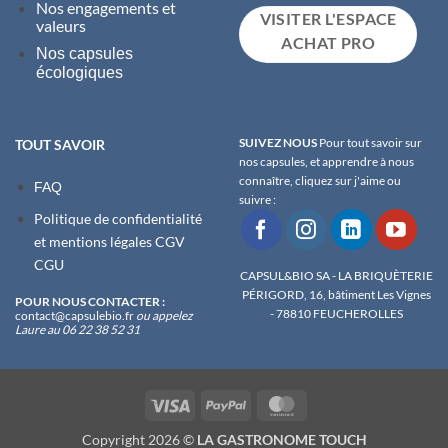
Nos engagements et
VISITER L'ESPACE
valeurs
ACHAT PRO
Nos capsules
écologiques
SUIVEZ NOUS
Pour tout savoir sur
TOUT SAVOIR
nos capsules, et apprendre à nous
connaître, cliquez sur j'aime ou
FAQ
suivre :
Politique de confidentialité
et m
entions légales
CGV
CGU
CAPSUL&BIO SA - LA BRIQUÈTERIE
PÉRIGORD, 16, bâtiment Les Vignes
POUR NOUS CONTACTER :
- 78810 FEUCHEROLLES
contact@capsulebio.fr
ou appelez
Laure au 06 22 38 52 31
Visa
PayPal
MasterCard
Copyright 2026 ©
LA GASTRONOME TOUCH