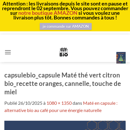
Attention : les livraisons depuis le site sont en pause et
reprendront le 02 septembre. Vous pouvez commander
sur
notre boutique AMAZON
si vous voulez une
livraison plus tôt. Bonnes commandes à tous !
je commande sur AMAZON
Passer
au
contenu
capsulebio_capsule Maté thé vert citron
bio_recette oranges, cannelle, touche de
miel
Publié
26/10/2025
à
1080 × 1350
dans
Maté en capsule :
alternative bio au café pour une énergie naturelle