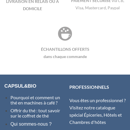
PAIEMENT SÉCURISÉ
via CB,
LIVRAISON EN RELAIS OU À
Visa, Mastercard, Paypal
DOMICILE
ÉCHANTILLONS OFFERTS
dans chaque commande
CAPSUL&BIO
PROFESSIONNELS
Pourquoi et comment un
Vous êtes un professionnel ?
thé en machines à café ?
Visitez notre catalogue
Offrir du thé : tout savoir
spécial Épiceries, Hôtels et
sur le coffret de thé
Chambres d'hôtes
Qui sommes-nous ?