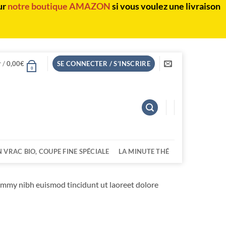
ur
notre boutique AMAZON
si vous voulez une livraison
r /
0,00
€
SE CONNECTER / S’INSCRIRE
0
N VRAC BIO, COUPE FINE SPÉCIALE
LA MINUTE THÉ
nummy nibh euismod tincidunt ut laoreet dolore