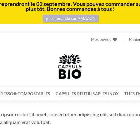
e et reprendront le 02 septembre. Vous pouvez commander s
plus tôt. Bonnes commandes à tous !
je commande sur AMAZON
Mes envies
Panie
PRESSO® COMPOSTABLES
CAPSULES RÉUTILISABLES INOX
THÉS E
 ipsum dolor sit amet, consectetuer adipiscing elit, sed diam no
 aliquam erat volutpat.