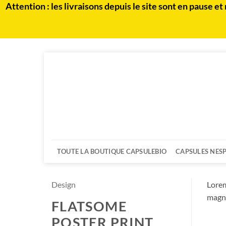
Attention : les livraisons depuis le site sont en paus
Passer
au
contenu
TOUTE LA BOUTIQUE CAPSULEBIO
CAPSULES NES
Design
Lorem
magna
FLATSOME
POSTER PRINT