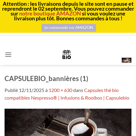
Attention : les livraisons depuis le site sont en pause et
reprendront le 02 septembre. Vous pouvez commander
sur
notre boutique AMAZON
si vous voulez une
livraison plus tôt. Bonnes commandes à tous !
je commande sur AMAZON
Passer
au
contenu
CAPSULEBIO_bannières (1)
Publié
12/11/2025
à
1200 × 630
dans
Capsules thé bio
compatibles Nespresso® | Infusions & Rooibos | Capsulebio