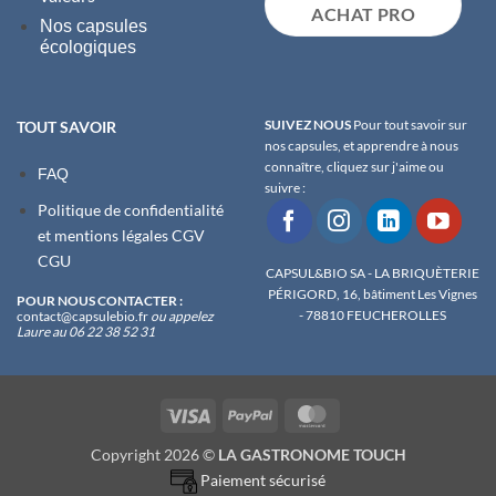
ACHAT PRO
Nos capsules
écologiques
SUIVEZ NOUS
Pour tout savoir sur
TOUT SAVOIR
nos capsules, et apprendre à nous
connaître, cliquez sur j'aime ou
FAQ
suivre :
Politique de confidentialité
et m
entions légales
CGV
CGU
CAPSUL&BIO SA - LA BRIQUÈTERIE
PÉRIGORD, 16, bâtiment Les Vignes
POUR NOUS CONTACTER :
- 78810 FEUCHEROLLES
contact@capsulebio.fr
ou appelez
Laure au 06 22 38 52 31
Visa
PayPal
MasterCard
Copyright 2026 ©
LA GASTRONOME TOUCH
Paiement sécurisé