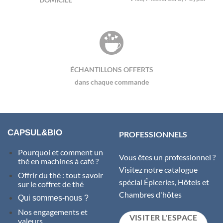
DOMICILE
ÉCHANTILLONS OFFERTS
dans chaque commande
CAPSUL&BIO
PROFESSIONNELS
Pourquoi et comment un
Vous êtes un professionnel ?
thé en machines à café ?
Visitez notre catalogue
Offrir du thé : tout savoir
spécial Épiceries, Hôtels et
sur le coffret de thé
Chambres d'hôtes
Qui sommes-nous ?
Nos engagements et
VISITER L'ESPACE
valeurs