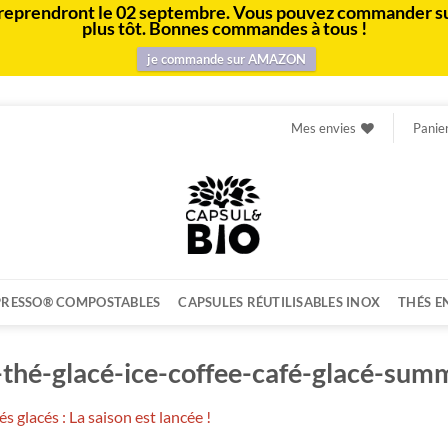
e et reprendront le 02 septembre. Vous pouvez commander s
plus tôt. Bonnes commandes à tous !
je commande sur AMAZON
Mes envies
Panie
PRESSO® COMPOSTABLES
CAPSULES RÉUTILISABLES INOX
THÉS E
-thé-glacé-ice-coffee-café-glacé-sum
és glacés : La saison est lancée !