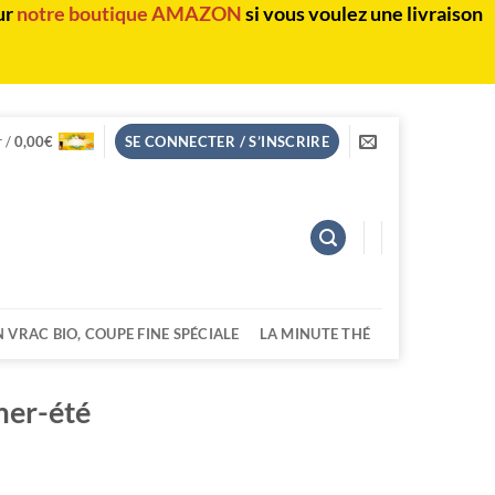
ur
notre boutique AMAZON
si vous voulez une livraison
r /
0,00
€
SE CONNECTER / S’INSCRIRE
N VRAC BIO, COUPE FINE SPÉCIALE
LA MINUTE THÉ
mer-été