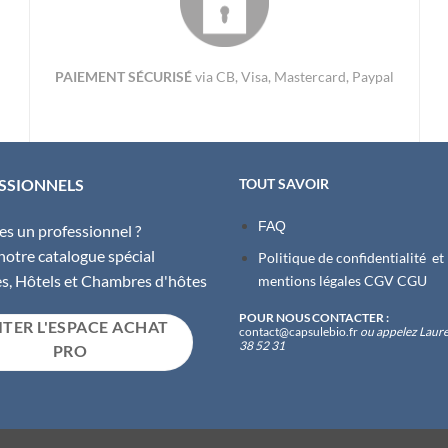
PAIEMENT SÉCURISÉ
via CB, Visa, Mastercard, Paypal
SSIONNELS
TOUT SAVOIR
FAQ
es un professionnel ?
 notre catalogue spécial
Politique de confidentialité et
es, Hôtels et Chambres d'hôtes
m
entions légales
CGV
CGU
POUR NOUS CONTACTER :
ITER L'ESPACE ACHAT
contact@capsulebio.fr
ou appelez Laure
38 52 31
PRO