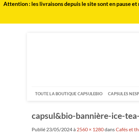
Attention : les livraisons depuis le site sont en paus
Passer
au
contenu
TOUTE LA BOUTIQUE CAPSULEBIO
CAPSULES NES
capsul&bio-bannière-ice-tea
Publié
23/05/2024
à
2560 × 1280
dans
Cafés et th